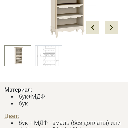
Prev
Next
Материал:
бук+МДФ
бук
Цвет:
бук + МДФ - эмаль (без доплаты) или