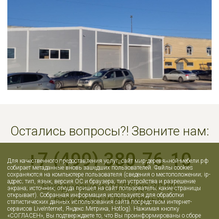
Остались вопросы?! Звоните нам:
+7 (499) 380-76-10
Для качественного предоставления услуг, сайт мир-деревянной-мебели.рф
собирает метаданные вновь зашедших пользователей. Файлы cookies
сохраняются на компьютере пользователя (сведения о местоположении; ip-
адрес; тип, язык, версия ОС и браузера; тип устройства и разрешение
Ежедневно с 10:00 до 20:00
экрана; источник, откуда пришел на сайт пользователь; какие страницы
открывает). Собранная информация используется для обработки
без обеда и выходных
статистических данных использования сайта посредством интернет-
сервисов LiveInternet, Яндекс.Метрика, Hotlog). Нажимая кнопку
«СОГЛАСЕН», Вы подтверждаете то, что Вы проинформированы о сборе