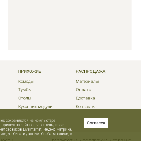
ПРИХОЖИЕ
РАСПРОДАЖА
Комоды
Материалы
Тумбы
Оплата
Столы
Доставка
Кухонные модули
Контакты
kies сохраняются на компьютере
Согласен
а пришел на сайт пользователь; какие
-сервисов LiveInternet, Яндекс.Метрика,
ите, чтобы эти данные обрабатывались, то
НОСТИ
РАЗРАБОТКА И ПОДДЕРЖКА:
NET-
B
RAN
D