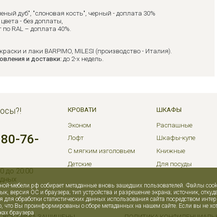
леный дуб", "слоновая кость", черный - доплата 30%
цвета - без доплаты,
 по RAL – доплата 40%.
краски и лаки BARPIMO, MILESI (производство - Италия).
овления и доставки:
до 2-х недель.
осы?!
КРОВАТИ
ШКАФЫ
Эконом
Распашные
380-76-
Лофт
Шкафы-купе
С мягким изголовьем
Книжные
Детские
Для посуды
0 до 20:00
одных
нной-мебели.рф собирает метаданные вновь зашедших пользователей. Файлы coo
зык, версия ОС и браузера; тип устройства и разрешение экрана; источник, откуд
для обработки статистических данных использования сайта посредством интернет
, что Вы проинформированы о сборе метаданных на нашем сайте. Если вы не хот
ках браузера
6. ВСЕ ПРАВА ЗАЩИЩЕНЫ.
ПОЛИТИКА КОНФИДЕНЦИАЛЬ