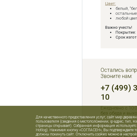
Цвет:
белый, "бе
остальные 
любой цвет
Важно учесть!
Покрытие:
Срок изгот
Остались вопр
Звоните нам:
+7 (499) 
10
Ежедневно с 10:0
без обеда и вых
Для качественного предоставления услуг, сайт мир-деревя
пользователя (сведения о местоположении; ip-адрес; тип, я
страницы открывает). Собранная информация используется 
Hotlog). Нажимая кнопку «СОГЛАСЕН», Вы подтверждаете то
должны покинуть сайт. Отключить cookies можно в настрой
COPYRIGHT © 202