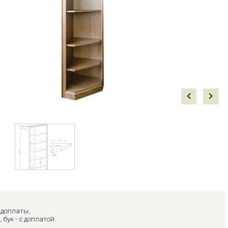
Prev
Next
з доплаты,
, бук - с доплатой.