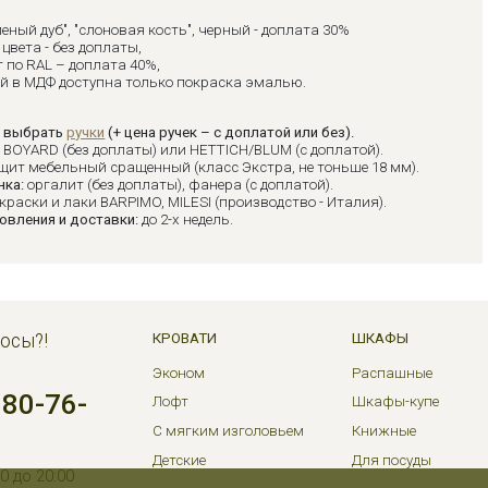
леный дуб", "слоновая кость", черный - доплата 30%
цвета - без доплаты,
 по RAL – доплата 40%,
ий в МДФ доступна только покраска эмалью.
 выбрать
ручки
(+ цена ручек – с доплатой или без).
:
BOYARD (без доплаты) или HETTICH/BLUM (с доплатой).
щит мебельный сращенный (класс Экстра, не тоньше 18 мм).
нка:
оргалит (без доплаты), фанера (с доплатой).
краски и лаки BARPIMO, MILESI (производство - Италия).
овления и доставки:
до 2-х недель.
осы?!
КРОВАТИ
ШКАФЫ
Эконом
Распашные
380-76-
Лофт
Шкафы-купе
С мягким изголовьем
Книжные
Детские
Для посуды
0 до 20:00