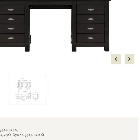
Prev
Next
з доплаты,
, дуб, бук - с доплатой.