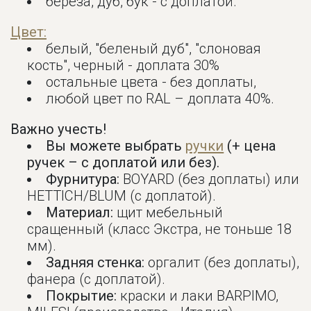
береза, дуб, бук - с доплатой.
Цвет:
белый, "беленый дуб", "слоновая
кость", черный - доплата 30%
остальные цвета - без доплаты,
любой цвет по RAL – доплата 40%.
Важно учесть!
Вы можете выбрать
ручки
(+ цена
ручек – с доплатой или без).
Фурнитура:
BOYARD (без доплаты) или
HETTICH/BLUM (с доплатой).
Материал:
щит мебельный
сращенный (класс Экстра, не тоньше 18
мм).
Задняя стенка:
оргалит (без доплаты),
фанера (с доплатой).
Покрытие:
краски и лаки BARPIMO,