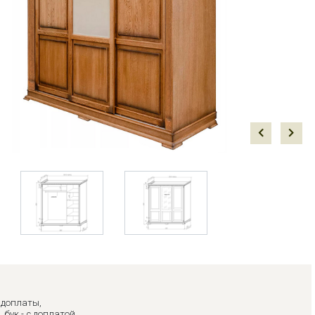
Prev
Next
з доплаты,
, бук - с доплатой.