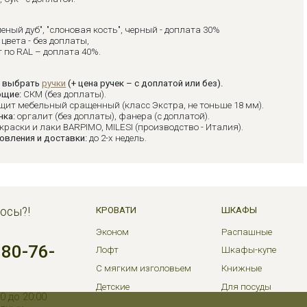
леный дуб", "слоновая кость", черный - доплата 30%
цвета - без доплаты,
 по RAL – доплата 40%.
 выбрать
ручки
(+ цена ручек – с доплатой или без).
ющие:
СКМ (без доплаты).
щит мебельный сращенный (класс Экстра, не тоньше 18 мм).
нка:
оргалит (без доплаты), фанера (с доплатой).
краски и лаки BARPIMO, MILESI (производство - Италия).
овления и доставки:
до 2-х недель.
осы?!
КРОВАТИ
ШКАФЫ
Эконом
Распашные
380-76-
Лофт
Шкафы-купе
С мягким изголовьем
Книжные
Детские
Для посуды
0 до 20:00