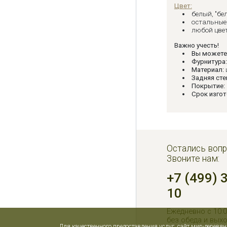
Цвет:
белый, "бе
остальные 
любой цвет
Важно учесть!
Вы можете
Фурнитура
Материал:
Задняя сте
Покрытие:
Срок изгот
Остались вопр
Звоните нам:
+7 (499) 
10
Ежедневно с 10:0
без обеда и вых
Для качественного предоставления услуг, сайт мир-деревя