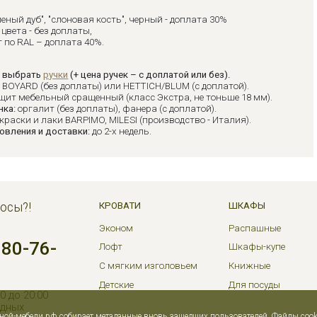
леный дуб", "слоновая кость", черный - доплата 30%
цвета - без доплаты,
 по RAL – доплата 40%.
 выбрать
ручки
(+ цена ручек – с доплатой или без).
:
BOYARD (без доплаты) или HETTICH/BLUM (с доплатой).
щит мебельный сращенный (класс Экстра, не тоньше 18 мм).
нка:
оргалит (без доплаты), фанера (с доплатой).
краски и лаки BARPIMO, MILESI (производство - Италия).
овления и доставки:
до 2-х недель.
осы?!
КРОВАТИ
ШКАФЫ
Эконом
Распашные
380-76-
Лофт
Шкафы-купе
С мягким изголовьем
Книжные
Детские
Для посуды
0 до 20:00
одных
нной-мебели.рф собирает метаданные вновь зашедших пользователей. Файлы coo