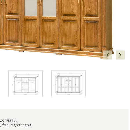
Prev
Next
з доплаты,
, бук - с доплатой.