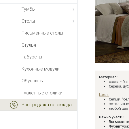
Тумбы
Столы
Письменные столы
Стулья
Табуреты
Кухонные модули
Материал:
Обувницы
сосна - бе
береза, дуб
Туалетные столики
Цвет:
белый, "бе
остальные 
Распродажа со склада
любой цвет
Важно учесть!
Вы можете
Фурнитура