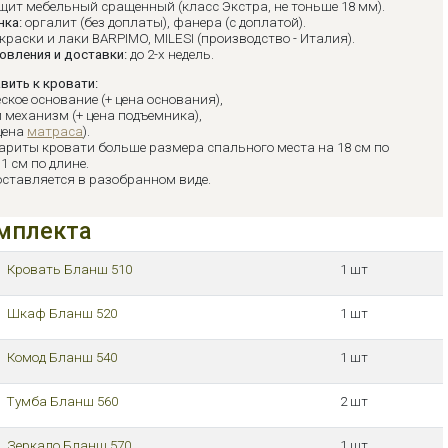
щит мебельный сращенный (класс Экстра, не тоньше 18 мм).
нка:
оргалит (без доплаты), фанера (с доплатой).
краски и лаки BARPIMO, MILESI (производство - Италия).
овления и доставки:
до 2-х недель.
вить к кровати:
ское основание (+ цена основания),
 механизм (+ цена подъемника),
цена
матраса
).
ариты кровати больше размера спального места на 18 см по
1 см по длине.
оставляется в разобранном виде.
мплекта
Кровать Бланш 510
1 шт
Шкаф Бланш 520
1 шт
Комод Бланш 540
1 шт
Тумба Бланш 560
2 шт
Зеркало Бланш 570
1 шт