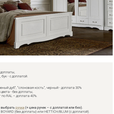
з доплаты,
, бук - с доплатой.
леный дуб", "слоновая кость", черный - доплата 30%
цвета - без доплаты,
 по RAL – доплата 40%.
 выбрать
ручки
(+ цена ручек – с доплатой или без).
:
BOYARD (без доплаты) или HETTICH/BLUM (с доплатой).