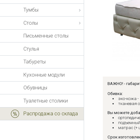
Тумбы
Столы
Письменные столы
Стулья
Табуреты
Кухонные модули
ВАЖНО! - габари
Обувницы
Обивка:
эко-кожа -
Туалетные столики
тканевая о
Вы можете доба
Распродажа со склада
ортопедиче
подъемный
матрас (+ 
Срок изготовлен