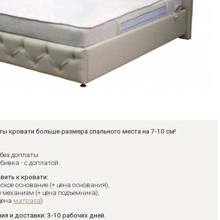
ты кровати больше размера спального места на 7-10 см!
 без доплаты
бивка - с доплатой.
вить к кровати:
ское основание (+ цена основания),
 механизм (+ цена подъемника),
цена
матраса
).
ия и доставки: 3-10 рабочих дней.