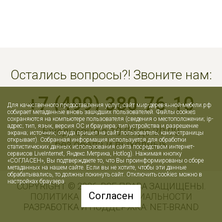
Остались вопросы?! Звоните нам:
+7 (499) 380-76-10
Для качественного предоставления услуг, сайт мир-деревянной-мебели.рф
собирает метаданные вновь зашедших пользователей. Файлы cookies
сохраняются на компьютере пользователя (сведения о местоположении; ip-
адрес; тип, язык, версия ОС и браузера; тип устройства и разрешение
Ежедневно с 10:00 до 20:00
экрана; источник, откуда пришел на сайт пользователь; какие страницы
открывает). Собранная информация используется для обработки
без обеда и выходных
статистических данных использования сайта посредством интернет-
сервисов LiveInternet, Яндекс.Метрика, Hotlog). Нажимая кнопку
«СОГЛАСЕН», Вы подтверждаете то, что Вы проинформированы о сборе
метаданных на нашем сайте. Если вы не хотите, чтобы эти данные
обрабатывались, то должны покинуть сайт. Отключить cookies можно в
настройках браузера
COPYRIGHT © 2026. ВСЕ ПРАВА ЗАЩИЩЕНЫ.
Согласен
ПОЛИТИКА КОНФИДЕНЦИАЛЬНОСТИ
РАЗРАБОТКА И ПОДДЕРЖКА:
NET-
B
RAN
D