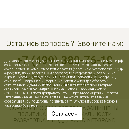
Остались вопросы?! Звоните нам:
+7 (499) 380-76-10
Для качественного предоставления услуг, сайт мир-деревянной-мебели.рф
собирает метаданные вновь зашедших пользователей. Файлы cookies
сохраняются на компьютере пользователя (сведения о местоположении; ip-
адрес; тип, язык, версия ОС и браузера; тип устройства и разрешение
Ежедневно с 10:00 до 20:00
экрана; источник, откуда пришел на сайт пользователь; какие страницы
открывает). Собранная информация используется для обработки
без обеда и выходных
статистических данных использования сайта посредством интернет-
сервисов LiveInternet, Яндекс.Метрика, Hotlog). Нажимая кнопку
«СОГЛАСЕН», Вы подтверждаете то, что Вы проинформированы о сборе
метаданных на нашем сайте. Если вы не хотите, чтобы эти данные
обрабатывались, то должны покинуть сайт. Отключить cookies можно в
настройках браузера
COPYRIGHT © 2026. ВСЕ ПРАВА ЗАЩИЩЕНЫ.
Согласен
ПОЛИТИКА КОНФИДЕНЦИАЛЬНОСТИ
РАЗРАБОТКА И ПОДДЕРЖКА:
NET-
B
RAN
D