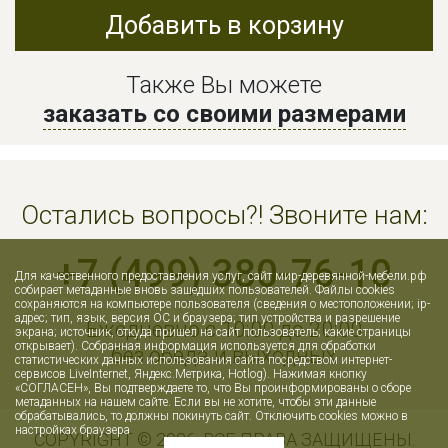
Добавить в корзину
Также Вы можете
заказать со своими размерами
Остались вопросы?! Звоните нам:
+7 (499) 380-76-10
Для качественного предоставления услуг, сайт мир-деревянной-мебели.рф
собирает метаданные вновь зашедших пользователей. Файлы cookies
сохраняются на компьютере пользователя (сведения о местоположении; ip-
адрес; тип, язык, версия ОС и браузера; тип устройства и разрешение
Ежедневно с 10:00 до 20:00
экрана; источник, откуда пришел на сайт пользователь; какие страницы
открывает). Собранная информация используется для обработки
без обеда и выходных
статистических данных использования сайта посредством интернет-
сервисов LiveInternet, Яндекс.Метрика, Hotlog). Нажимая кнопку
«СОГЛАСЕН», Вы подтверждаете то, что Вы проинформированы о сборе
метаданных на нашем сайте. Если вы не хотите, чтобы эти данные
обрабатывались, то должны покинуть сайт. Отключить cookies можно в
настройках браузера
COPYRIGHT © 2026. ВСЕ ПРАВА ЗАЩИЩЕНЫ.