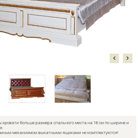
Prev
Next
 кровати больше размера спального места на 18 см по ширине и
е.
емным механизмом выкатными ящиками не комплектуются!