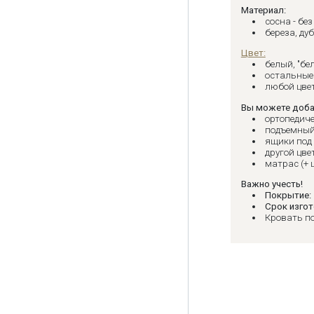
Материал:
сосна - бе
береза, дуб
Цвет:
белый, "бе
остальные 
любой цвет
Вы можете доба
ортопедиче
подъемный
ящики под 
другой цве
матрас (+ 
Важно учесть!
Покрытие:
Срок изгот
Кровать п