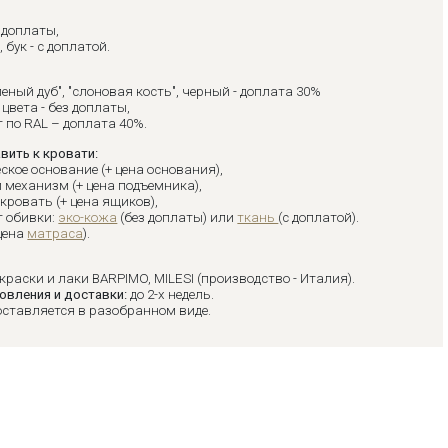
з доплаты,
, бук - с доплатой.
леный дуб", "слоновая кость", черный - доплата 30%
цвета - без доплаты,
 по RAL – доплата 40%.
вить к кровати:
ское основание (+ цена основания),
 механизм (+ цена подъемника),
кровать (+ цена ящиков),
т обивки:
эко-кожа
(без доплаты) или
ткань
(с доплатой).
цена
матраса
).
краски и лаки BARPIMO, MILESI (производство - Италия).
овления и доставки:
до 2-х недель.
оставляется в разобранном виде.