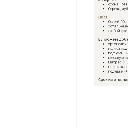
сосна - бе
береза, дуб
Цвет:
белый, "бе
остальные 
любой цвет
Вы можете доба
ортопедиче
ящики под 
подъемный
высокую но
матрас (+ 
наматрасн
подушки (+
Срок изготовлен