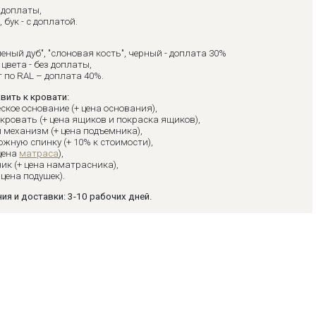
з доплаты,
, бук - с доплатой.
леный дуб", "слоновая кость", черный - доплата 30%
цвета - без доплаты,
 по RAL – доплата 40%.
вить к кровати:
ское основание (+ цена основания),
кровать (+ цена ящиков и покраска ящиков),
 механизм (+ цена подъемника),
жную спинку (+ 10% к стоимости),
цена
матраса
),
ик (+ цена наматрасника),
 цена подушек).
ия и доставки: 3-10 рабочих дней.