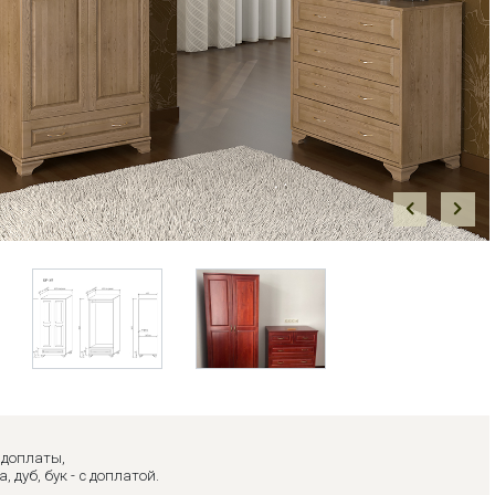
Prev
Next
з доплаты,
, дуб, бук - с доплатой.