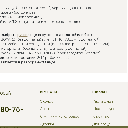
леный дуб", "слоновая кость", черный - доплата 30%
цвета - без доплаты,
 по RAL – доплата 40%,
ий из МДФ доступна только покраска эмалью.
 выбрать
ручки
(+ цена ручек – с доплатой или без).
:
BOYARD (без доплаты) или HETTICH/BLUM (с доплатой).
щит мебельный сращенный (класс Экстра, не тоньше 18 мм).
нка:
оргалит (без доплаты), фанера (с доплатой).
краски и лаки BARPIMO, MILESI (производство - Италия).
овления и доставки:
3-10 рабочих дней.
авляется в разобранном виде.
осы?!
КРОВАТИ
ШКАФЫ
Эконом
Распашные
380-76-
Лофт
Шкафы-купе
С мягким изголовьем
Книжные
Детские
Для посуды