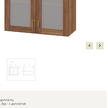
Prev
Next
з доплаты,
, бук - с доплатой.