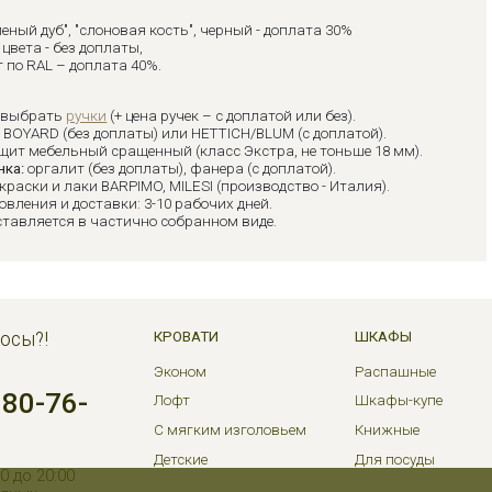
леный дуб", "слоновая кость", черный - доплата 30%
цвета - без доплаты,
 по RAL – доплата 40%.
 выбрать
ручки
(+ цена ручек – с доплатой или без).
:
BOYARD (без доплаты) или HETTICH/BLUM (с доплатой).
щит мебельный сращенный (класс Экстра, не тоньше 18 мм).
нка:
оргалит (без доплаты), фанера (с доплатой).
краски и лаки BARPIMO, MILESI (производство - Италия).
овления и доставки: 3-10 рабочих дней.
ставляется в частично собранном виде.
осы?!
КРОВАТИ
ШКАФЫ
Эконом
Распашные
380-76-
Лофт
Шкафы-купе
С мягким изголовьем
Книжные
Детские
Для посуды
0 до 20:00