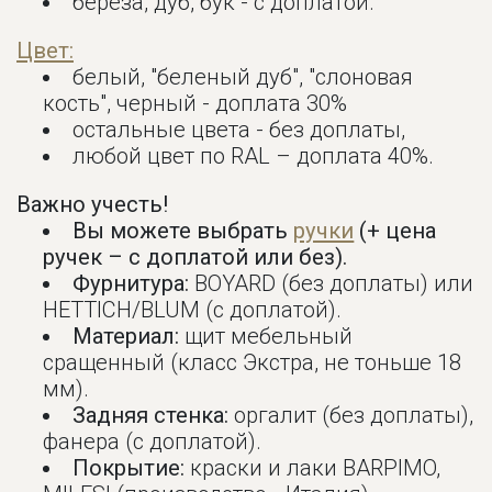
береза, дуб, бук - с доплатой.
Цвет:
белый, "беленый дуб", "слоновая
кость", черный - доплата 30%
остальные цвета - без доплаты,
любой цвет по RAL – доплата 40%.
Важно учесть!
Вы можете выбрать
ручки
(+ цена
ручек – с доплатой или без).
Фурнитура:
BOYARD (без доплаты) или
HETTICH/BLUM (с доплатой).
Материал:
щит мебельный
сращенный (класс Экстра, не тоньше 18
мм).
Задняя стенка:
оргалит (без доплаты),
фанера (с доплатой).
Покрытие:
краски и лаки BARPIMO,