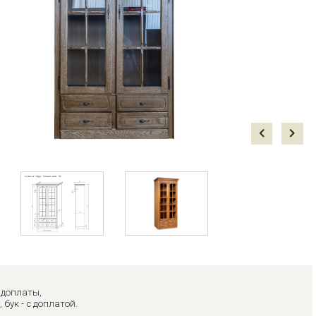
Prev
Next
з доплаты,
, бук - с доплатой.