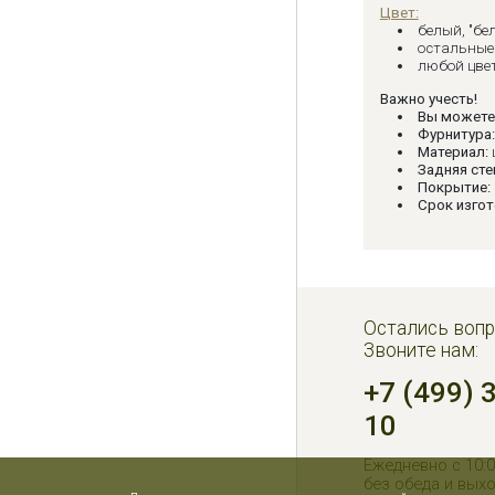
Цвет:
белый, "бе
остальные 
любой цвет
Важно учесть!
Вы можете
Фурнитура
Материал:
Задняя сте
Покрытие:
Срок изгот
Остались вопр
Звоните нам:
+7 (499) 
10
Ежедневно с 10:0
без обеда и вых