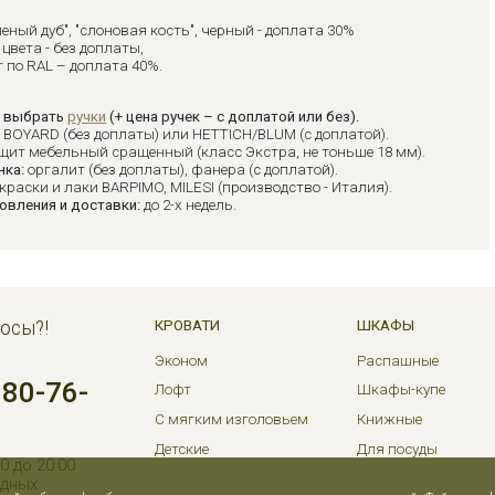
леный дуб", "слоновая кость", черный - доплата 30%
цвета - без доплаты,
 по RAL – доплата 40%.
 выбрать
ручки
(+ цена ручек – с доплатой или без).
:
BOYARD (без доплаты) или HETTICH/BLUM (с доплатой).
щит мебельный сращенный (класс Экстра, не тоньше 18 мм).
нка:
оргалит (без доплаты), фанера (с доплатой).
краски и лаки BARPIMO, MILESI (производство - Италия).
овления и доставки:
до 2-х недель.
осы?!
КРОВАТИ
ШКАФЫ
Эконом
Распашные
380-76-
Лофт
Шкафы-купе
С мягким изголовьем
Книжные
Детские
Для посуды
0 до 20:00
одных