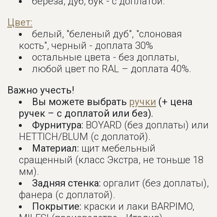
береза, дуб, бук - с доплатой.
Цвет:
белый, "беленый дуб", "слоновая
кость", черный - доплата 30%
остальные цвета - без доплаты,
любой цвет по RAL – доплата 40%.
Важно учесть!
Вы можете выбрать
ручки
(+ цена
ручек – с доплатой или без).
Фурнитура:
BOYARD (без доплаты) или
HETTICH/BLUM (с доплатой).
Материал:
щит мебельный
сращенный (класс Экстра, не тоньше 18
мм).
Задняя стенка:
оргалит (без доплаты),
фанера (с доплатой).
Покрытие:
краски и лаки BARPIMO,