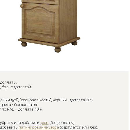
з доплаты,
, бук - с доплатой.
леный дуб", "слоновая кость", черный - доплата 30%
цвета - без доплаты,
 по RAL – доплата 40%.
 убрать или добавить
узор
(без доплаты).
 добавить
патинирование узора
(с доплатой или без).