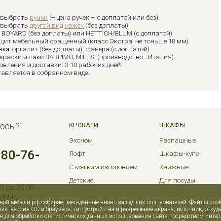
 выбрать
ручки
(+ цена ручек – с доплатой или без).
 выбрать
другой вид ножек
(без доплаты).
:
BOYARD (без доплаты) или HETTICH/BLUM (с доплатой).
щит мебельный сращенный (класс Экстра, не тоньше 18 мм).
нка:
оргалит (без доплаты), фанера (с доплатой).
краски и лаки BARPIMO, MILESI (производство - Италия).
овления и доставки: 3-10 рабочих дней.
тавляется в собранном виде.
осы?!
КРОВАТИ
ШКАФЫ
Эконом
Распашные
380-76-
Лофт
Шкафы-купе
С мягким изголовьем
Книжные
Детские
Для посуды
0 до 20:00
одных
нной-мебели.рф собирает метаданные вновь зашедших пользователей. Файлы coo
зык, версия ОС и браузера; тип устройства и разрешение экрана; источник, откуд
для обработки статистических данных использования сайта посредством интернет