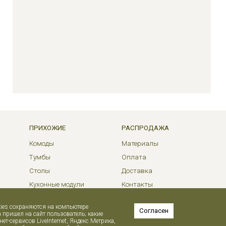
ПРИХОЖИЕ
РАСПРОДАЖА
Комоды
Материалы
Тумбы
Оплата
Столы
Доставка
Кухонные модули
Контакты
kies сохраняются на компьютере
Согласен
а пришел на сайт пользователь; какие
-сервисов LiveInternet, Яндекс.Метрика,