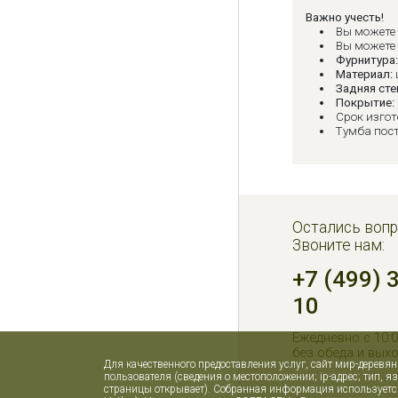
Важно учесть!
Вы можете
Вы можете
Фурнитура
Материал:
Задняя сте
Покрытие:
Срок изгот
Тумба пос
Остались вопр
Звоните нам:
+7 (499) 
10
Ежедневно с 10:0
без обеда и вых
Для качественного предоставления услуг, сайт мир-деревя
пользователя (сведения о местоположении; ip-адрес; тип, я
страницы открывает). Собранная информация используется 